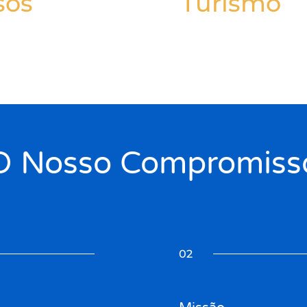
sos
Turismo
AIS
SABER MAIS
O Nosso Compromiss
02