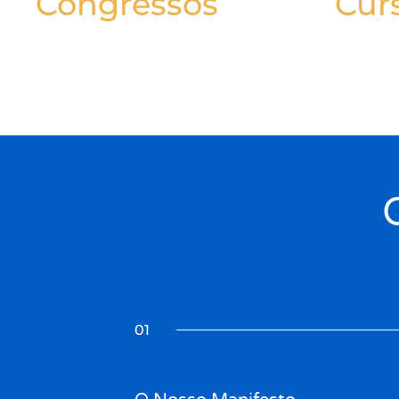
Congressos
Cur
SABER MAIS
SABER M
01