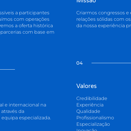
Missão
síveis a participantes
Criarmos congressos e
buímos com operações
relações sólidas com os 
emos a oferta histórica
da nossa experiência pr
s parcerias com base em
04
Valores
Credibilidade
l e internacional na
Experiência
 através da
Qualidade
e equipa especializada.
Profissionalismo
Especialização
Inovação